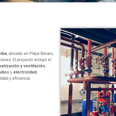
eiba
, ubicado en Playa Bávaro,
ones. El proyecto incluye el
matización y ventilación
,
ndios
y
electricidad
,
dad y eficiencia.