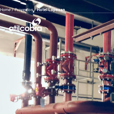
Home
/
Proyectos
/
Hotel Lopesan